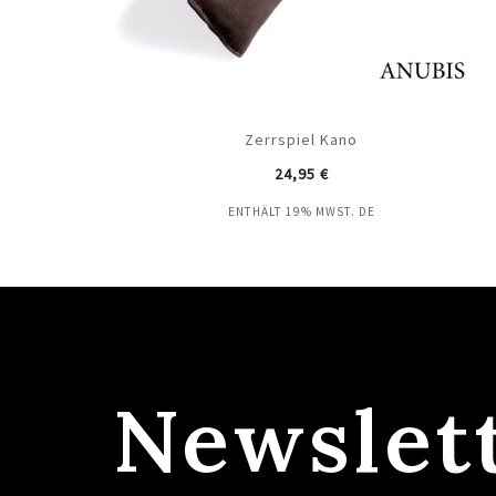
Zerrspiel Kano
24,95
€
ENTHÄLT 19% MWST. DE
Newslet