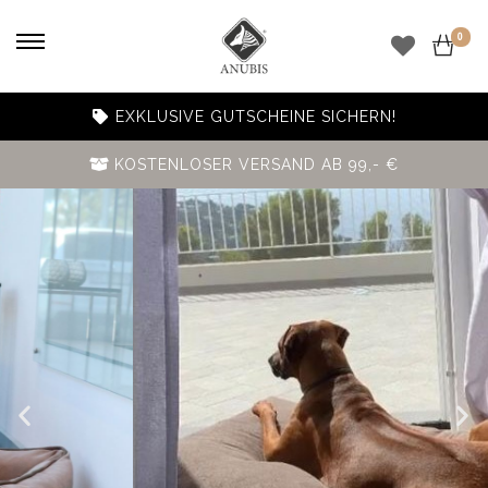
0
EXKLUSIVE GUTSCHEINE SICHERN!
KOSTENLOSER VERSAND AB 99,- €
KISSEN
RAIDEN I KITANA I KANO I STRATOS
JETZT ENTDECKEN